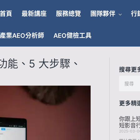
首頁
最新講座
服務總覽
團隊夥伴
行
產業AEO分析師
AEO健檢工具
大功能、5 大步驟、
搜尋更
搜
尋
更多精
你跟上短
短影音
2025-03-0