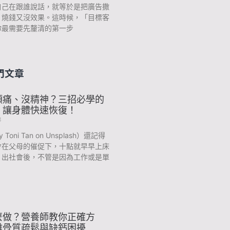
自己在跟誰說話，就等於是把廣告撒
，燒錢又沒效果。這時候，「目標客
你最需要先釐清的第一步
門文章
頭痛、沒精神？三招必學的
，讓身體快速恢復！
3
y Toni Tan on Unsplash）還記得
會在父母的催促下，十點就早早上床
？出社會後，不管是因為工作或是單
麼做？營養師教你正確方
離骨質疏鬆與缺鈣困擾