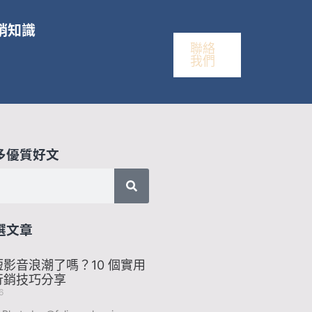
銷知識
聯絡
我們
多優質好文
選文章
影音浪潮了嗎？10 個實用
行銷技巧分享
6