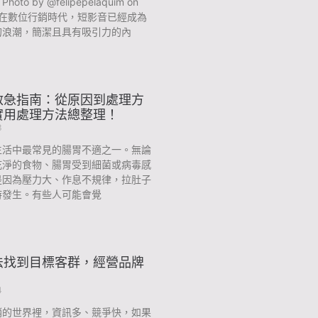
to by @felipepelaquim on
ash 在數位行銷時代，短影音已經成為
的浪潮，簡潔且具有吸引力的內
救急指南：從原因到處理方
實用處理方法總整理！
3
生活中最常見的腸胃不適之一。無論
乾淨的食物、腸胃受到細菌或病毒感
是因為壓力大、作息不規律，拉肚子
時發生。有些人可能會覺
法找到目標客群，經營品牌
4
銷的世界裡，資訊多、競爭快，如果