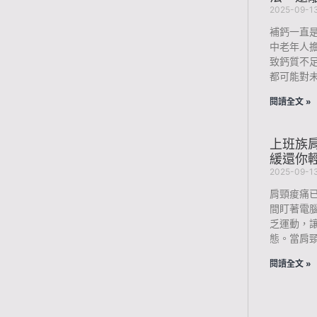
2025-09-1
補鈣一直
中老年人
致鈣質不
都可能對未
閱讀全文 »
上班族肩
緩還你
2025-09-1
肩頸痠痛
間盯著電
乏運動，
態。當肩
閱讀全文 »