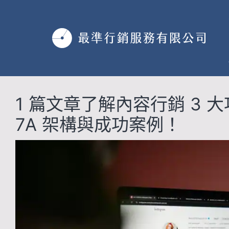
跳
至
主
要
內
容
1 篇文章了解內容行銷 3 
7A 架構與成功案例！