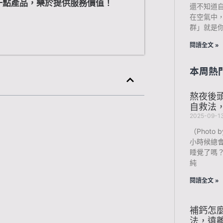
一點產品，樂於提供服務價值！
還不知道
在空氣中
群」就是
閱讀全文 »
本周熱
熬夜後
自救法
2025-09-1
（Photo b
小時候總
睡覺了嗎
純
閱讀全文 »
補鈣怎
法，遠