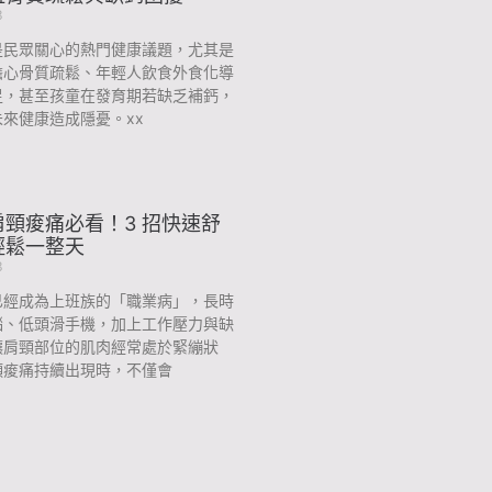
3
是民眾關心的熱門健康議題，尤其是
擔心骨質疏鬆、年輕人飲食外食化導
足，甚至孩童在發育期若缺乏補鈣，
來健康造成隱憂。xx
頸痠痛必看！3 招快速舒
輕鬆一整天
3
已經成為上班族的「職業病」，長時
腦、低頭滑手機，加上工作壓力與缺
讓肩頸部位的肌肉經常處於緊繃狀
頸痠痛持續出現時，不僅會