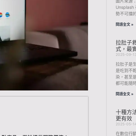
圖片來源：Pho
Unspl
勢不可擋
閱讀全文 »
拉肚子
式，最
2025-09-1
拉肚子是
是吃到不
染，甚至
都可能隨
閱讀全文 »
十種方
更有效
2025-05-1
在數位行