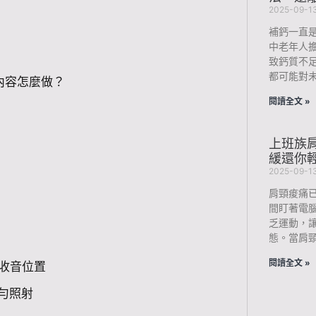
2025-09-1
補鈣一直
中老年人
致鈣質不
都可能對未
內容怎麼做？
閱讀全文 »
上班族肩
緩還你
2025-09-1
肩頸痠痛
間盯著電
乏運動，
態。當肩
閱讀全文 »
佳收音位置
勻照射