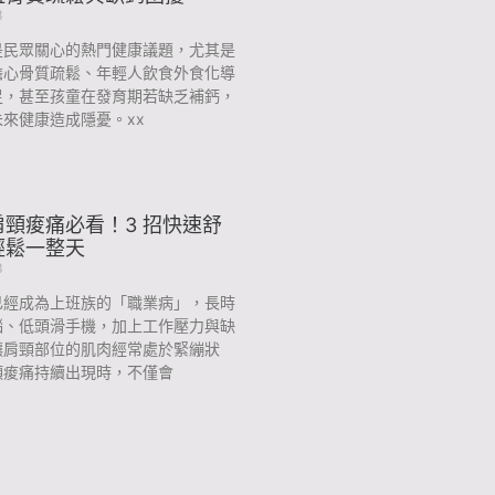
3
是民眾關心的熱門健康議題，尤其是
擔心骨質疏鬆、年輕人飲食外食化導
足，甚至孩童在發育期若缺乏補鈣，
來健康造成隱憂。xx
頸痠痛必看！3 招快速舒
輕鬆一整天
3
已經成為上班族的「職業病」，長時
腦、低頭滑手機，加上工作壓力與缺
讓肩頸部位的肌肉經常處於緊繃狀
頸痠痛持續出現時，不僅會