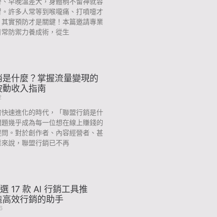
替、早晚溫差大，身體稍不留神就容
冒。許多人常等到喉嚨痛、打噴嚏才
，其實預防才是關鍵！本篇邀請專業
日常防禦力養成術，從生
銷是什麼？掌握流量變現的
被動收入指南
2
濟快速進化的時代，「聯盟行銷是什
問題幾乎成為每一位想在線上賺錢的
提問。對於創作者、內容經營者、甚
業來說，聯盟行銷已不再
精選 17 款 AI 行銷工具推
造高效行銷的助手
6