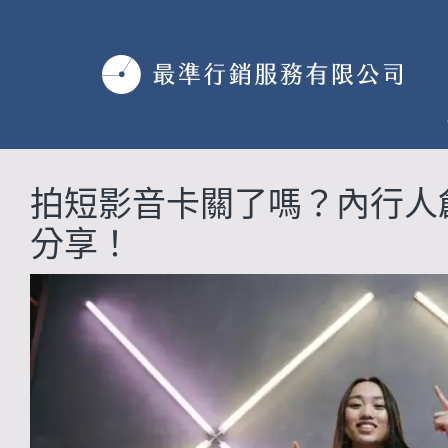
跳
至
主
要
內
容
拍短影音卡關了嗎？內行人創
分享！