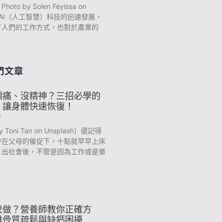
to by Solen Feyissa on
sh AI（人工智慧）科技的迅速發展，
了人們的工作方式，也對於產業的
門文章
頭痛、沒精神？三招必學的
，讓身體快速恢復！
3
y Toni Tan on Unsplash）還記得
會在父母的催促下，十點就早早上床
？出社會後，不管是因為工作或是單
麼做？營養師教你正確方
離骨質疏鬆與缺鈣困擾