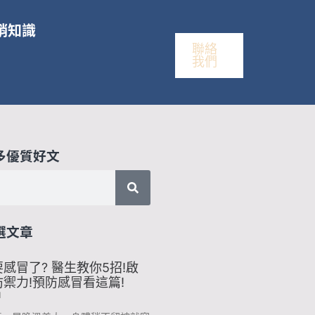
銷知識
聯絡
我們
多優質好文
選文章
感冒了? 醫生教你5招!啟
禦力!預防感冒看這篇!
1