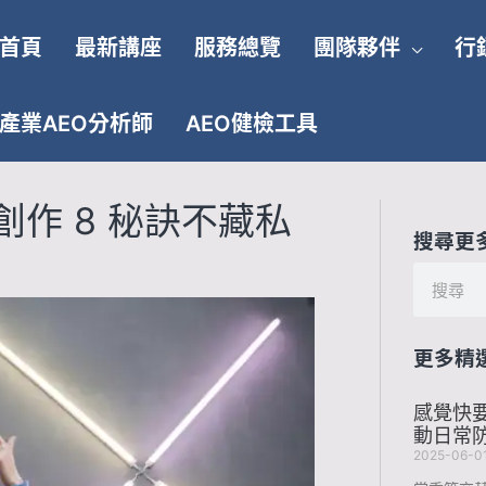
首頁
最新講座
服務總覽
團隊夥伴
行
產業AEO分析師
AEO健檢工具
作 8 秘訣不藏私
搜尋更
搜
尋
更多精
感覺快要
動日常防
2025-06-0