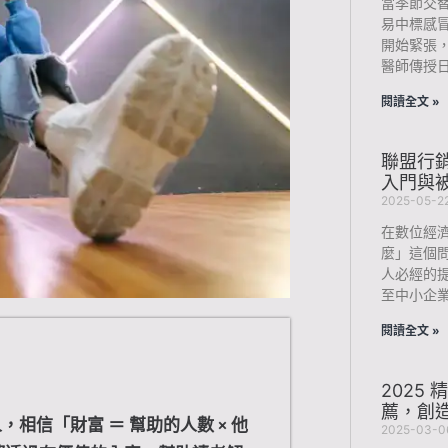
當季節交
易中標感
開始緊張
醫師傳授
閱讀全文 »
聯盟行
入門與
2025-05-2
在數位經
麼」這個
人必經的
至中小企
閱讀全文 »
2025 
薦，創
人，相信「財富 ＝ 幫助的人數 × 他
2025-03-0