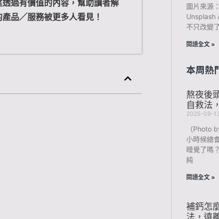
望透過有價值的內容，幫助讀者解
圖片來源：Pho
的產品／服務被更多人看見！
Unspla
不只改變
閱讀全文 »
本周熱
熬夜後
自救法
2025-09-1
（Photo b
小時候總
睡覺了嗎
純
閱讀全文 »
補鈣怎
法，遠