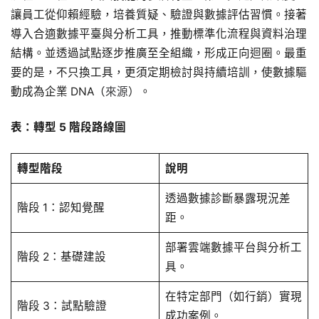
讓員工從仰賴經驗，培養質疑、驗證與數據評估習慣。接著
導入合適數據平臺與分析工具，推動標準化流程與資料治理
結構。並透過試點逐步推廣至全組織，形成正向迴圈。最重
要的是，不只換工具，更須定期檢討與持續培訓，使數據驅
動成為企業 DNA（
來源
）。
表：轉型 5 階段路線圖
轉型階段
說明
透過數據診斷暴露現況差
階段 1：認知覺醒
距。
部署雲端數據平台與分析工
階段 2：基礎建設
具。
在特定部門（如行銷）實現
階段 3：試點驗證
成功案例。