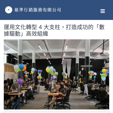
跳
MAI
至
MEN
主
要
運用文化轉型 4 大支柱，打造成功的「數
內
據驅動」高效組織
容