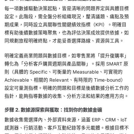
每一項數據驅動決策起點，皆是清晰的問題界定與具體目標
設定。此階段，需全盤分析組織現況，釐清議題、痛點及預
期成果，同時設立具關聯性關鍵績效指標（KPI）。明確目
標有助後續數據策略聚焦，也為評估決策成效提供依據，如
同規劃旅程明確終點，才能妥善選擇路線、資源與工具。
明確定義商業問題與數據目標，如零售業將「提升復購率」
轉化為「分析客戶購買週期與產品關聯」。採用 SMART 原
則（具體的 Specific、可衡量的 Measurable、可實現的
Achievable、相關的 Relevant、有時限的 Time-bound）
設定可量測指標。明確的問題和目標是後續數據分析工作的
指針，能夠指導數據的收集、分析方法和結果的應用方向。
步驟 2. 數據源探索與獲取：找到你的數據金礦
數據收集需選擇內、外部資料來源，涵蓋 ERP、CRM、IoT
感測器、行銷活動、客戶互動紀錄等多元載體。根據目標不