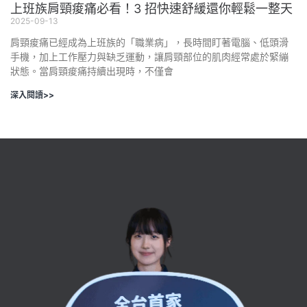
上班族肩頸痠痛必看！3 招快速舒緩還你輕鬆一整天
2025-09-13
肩頸痠痛已經成為上班族的「職業病」，長時間盯著電腦、低頭滑
手機，加上工作壓力與缺乏運動，讓肩頸部位的肌肉經常處於緊繃
狀態。當肩頸痠痛持續出現時，不僅會
深入閱讀>>