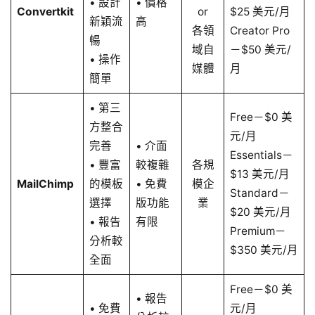
• 設計
• 價格
Convertkit
or
$25 美元/月
新穎流
高
各領
Creator Pro
暢
域自
－$50 美元/
• 操作
媒體
月
簡單
• 第三
Free－$0 美
方整合
元/月
完善
• 介面
Essentials－
• 豐富
較複雜
各規
$13 美元/月
MailChimp
的模板
• 免費
模企
Standard－
選擇
版功能
業
$20 美元/月
• 報告
有限
Premium－
分析較
$350 美元/月
全面
Free－$0 美
• 報告
• 免費
元/月