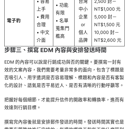
• 容易
台灣
2,500 封－
• 功能
上手
中小
NT$1,000 元
有限
• 費用
企業
5,000 封－
電子豹
• 名單
合理
or
NT$1,500 元
蒐集門
• 中文
個人
10,000 封－
檻高
介面
品牌
NT$2,600 元
步驟三、撰寫 EDM 內容與安排發送時間
EDM 的內容可以說是行銷成功與否的關鍵。要撰寫一封有
效的文案內容，我們需要考量非常多的面向，包含了標題是
否吸引人、用字遣詞是否容易理解、標題和內容是否有客製
化的設計、語氣是否平易近人、是否有清晰的行動呼籲等。
把握好每個細節，才能提升信件的開啟率和轉換率，進而有
效達到行銷目標。
撰寫完內容後就是安排郵件發送的時間。發送時間其實也是