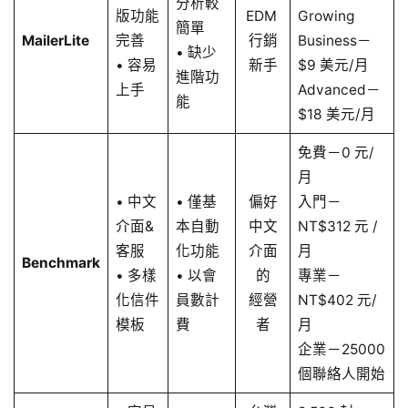
分析較
版功能
EDM
Growing
簡單
MailerLite
完善
行銷
Business－
• 缺少
• 容易
新手
$9 美元/月
進階功
上手
Advanced－
能
$18 美元/月
免費－0 元/
月
• 中文
• 僅基
偏好
入門－
介面&
本自動
中文
NT$312 元 /
客服
化功能
介面
月
Benchmark
• 多樣
• 以會
的
專業－
化信件
員數計
經營
NT$402 元/
模板
費
者
月
企業－25000
個聯絡人開始