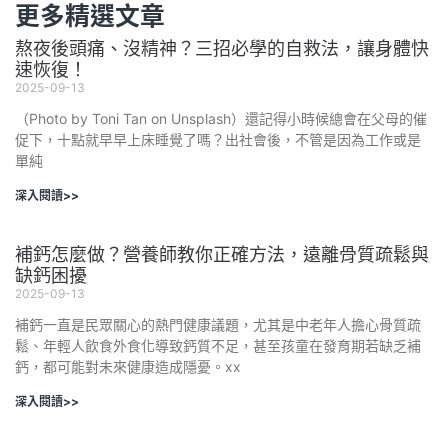
更多精選文章
熬夜後頭痛、沒精神？三招必學的自救法，讓身體快
速恢復！
2025-09-13
（Photo by Toni Tan on Unsplash）還記得小時候總會在父母的催
促下，十點就早早上床睡覺了嗎？出社會後，不管是因為工作或是
單純
深入閱讀>>
補鈣怎麼做？營養師教你正確方法，遠離骨質疏鬆與
缺鈣困擾
2025-09-13
補鈣一直是民眾關心的熱門健康議題，尤其是中老年人擔心骨質疏
鬆、年輕人飲食外食化導致鈣質不足，甚至孩童在發育期若缺乏補
鈣，都可能對未來健康造成隱憂。xx
深入閱讀>>