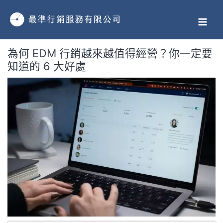
跳
MAI
至
MEN
主
要
為何 EDM 行銷越來越值得經營？你一定要
內
知道的 6 大好處
容