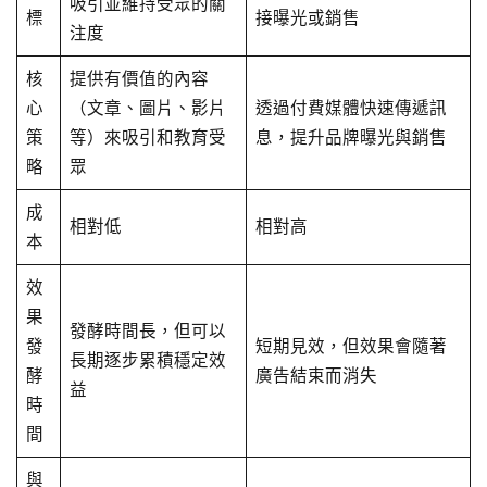
吸引並維持受眾的關
標
接曝光或銷售
注度
核
提供有價值的內容
心
（文章、圖片、影片
透過付費媒體快速傳遞訊
策
等）來吸引和教育受
息，提升品牌曝光與銷售
略
眾
成
相對低
相對高
本
效
果
發酵時間長，但可以
發
短期見效，但效果會隨著
長期逐步累積穩定效
酵
廣告結束而消失
益
時
間
與