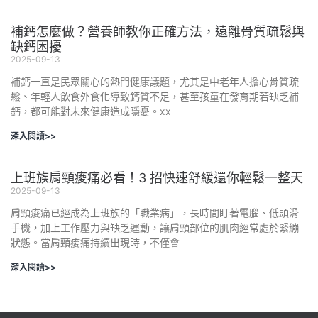
補鈣怎麼做？營養師教你正確方法，遠離骨質疏鬆與
缺鈣困擾
2025-09-13
補鈣一直是民眾關心的熱門健康議題，尤其是中老年人擔心骨質疏
鬆、年輕人飲食外食化導致鈣質不足，甚至孩童在發育期若缺乏補
鈣，都可能對未來健康造成隱憂。xx
深入閱讀>>
上班族肩頸痠痛必看！3 招快速舒緩還你輕鬆一整天
2025-09-13
肩頸痠痛已經成為上班族的「職業病」，長時間盯著電腦、低頭滑
手機，加上工作壓力與缺乏運動，讓肩頸部位的肌肉經常處於緊繃
狀態。當肩頸痠痛持續出現時，不僅會
深入閱讀>>