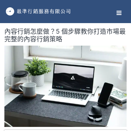
跳
MAI
至
MEN
主
要
內容行銷怎麼做？5 個步驟教你打造市場最
內
完整的內容行銷策略
容