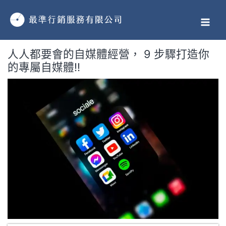
跳
MAI
至
MEN
主
要
人人都要會的自媒體經營， 9 步驟打造你
內
的專屬自媒體!!
容