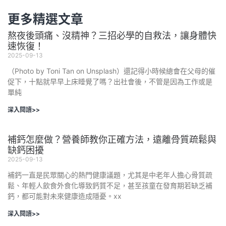
更多精選文章
熬夜後頭痛、沒精神？三招必學的自救法，讓身體快
速恢復！
2025-09-13
（Photo by Toni Tan on Unsplash）還記得小時候總會在父母的催
促下，十點就早早上床睡覺了嗎？出社會後，不管是因為工作或是
單純
深入閱讀>>
補鈣怎麼做？營養師教你正確方法，遠離骨質疏鬆與
缺鈣困擾
2025-09-13
補鈣一直是民眾關心的熱門健康議題，尤其是中老年人擔心骨質疏
鬆、年輕人飲食外食化導致鈣質不足，甚至孩童在發育期若缺乏補
鈣，都可能對未來健康造成隱憂。xx
深入閱讀>>