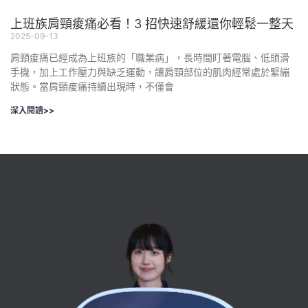
上班族肩頸痠痛必看！3 招快速舒緩還你輕鬆一整天
2025-09-13
肩頸痠痛已經成為上班族的「職業病」，長時間盯著電腦、低頭滑
手機，加上工作壓力與缺乏運動，讓肩頸部位的肌肉經常處於緊繃
狀態。當肩頸痠痛持續出現時，不僅會
深入閱讀>>