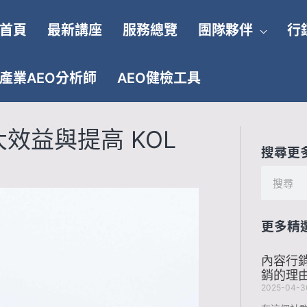
首頁
最新講座
服務總覽
團隊夥伴
行
產業AEO分析師
AEO健檢工具
大效益與提高 KOL
搜尋更
搜
尋
更多精
內容行銷
銷的理
2025-04-3