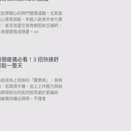
3
是民眾關心的熱門健康議題，尤其是
擔心骨質疏鬆、年輕人飲食外食化導
足，甚至孩童在發育期若缺乏補鈣，
來健康造成隱憂。xx
頸痠痛必看！3 招快速舒
輕鬆一整天
3
已經成為上班族的「職業病」，長時
腦、低頭滑手機，加上工作壓力與缺
讓肩頸部位的肌肉經常處於緊繃狀
頸痠痛持續出現時，不僅會