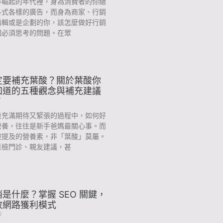
群崛起的年代裡，身為消費者的你總
各式各樣的廣告，而身為商家、行銷
編輯或是企劃的你，該怎麼做好行銷
個必須思考的問題。在眾
定要補充葉酸？關於葉酸你
知道的五種觀念與補充建議
7
段充滿期待又緊張的過程中，如何好
營養，往往是新手爸媽最關心事。而
被提及的營養素，非「葉酸」莫屬。
產檢門診、親友建議，甚
是什麼？掌握 SEO 關鍵，
效網路獲利模式
6