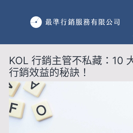
跳
至
主
要
內
容
KOL 行銷主管不私藏：10 
行銷效益的秘訣！