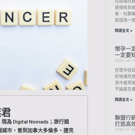
在這個社
是接收到
者、社群
就成為一
閱讀全文 »
懷孕一
一定要
2025-06-1
在懷孕這
好地補充
其中最常
不論是在
閱讀全文 »
奕君
聯盟行銷
 Digital Nomads；旅行過
打造高
2025-07-2
 幾個城市，曾到加拿大多倫多、捷克