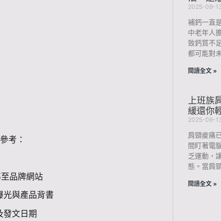
2025-09-1
補鈣一直
中老年人
致鈣質不
都可能對未
閱讀全文 »
上班族肩
緩還你
2025-09-1
肩頸痠痛
家參考：
間盯著電
乏運動，
態。當肩
導至品牌網站
閱讀全文 »
的曝光與產品背書
及發文日期