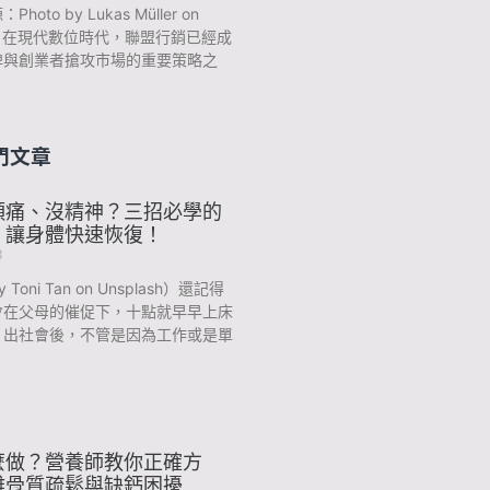
oto by Lukas Müller on
sh) 在現代數位時代，聯盟行銷已經成
牌與創業者搶攻市場的重要策略之
門文章
頭痛、沒精神？三招必學的
，讓身體快速恢復！
3
y Toni Tan on Unsplash）還記得
會在父母的催促下，十點就早早上床
？出社會後，不管是因為工作或是單
麼做？營養師教你正確方
離骨質疏鬆與缺鈣困擾