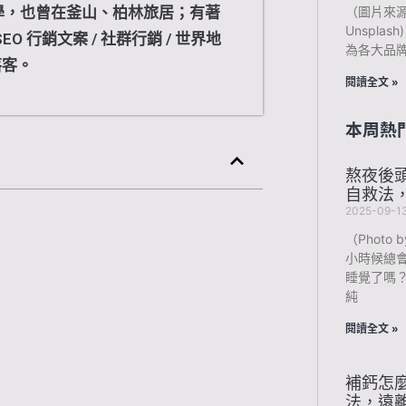
（圖片來源：Ph
學，也曾在釜山、柏林旅居；有著
Unspla
O 行銷文案 / 社群行銷 / 世界地
為各大品
落客。
閱讀全文 »
本周熱
熬夜後
自救法
2025-09-1
（Photo b
小時候總
睡覺了嗎
純
閱讀全文 »
補鈣怎
法，遠