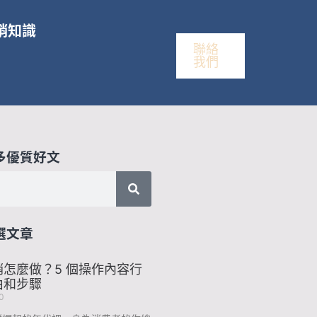
銷知識
聯絡
我們
多優質好文
選文章
怎麼做？5 個操作內容行
由和步驟
0