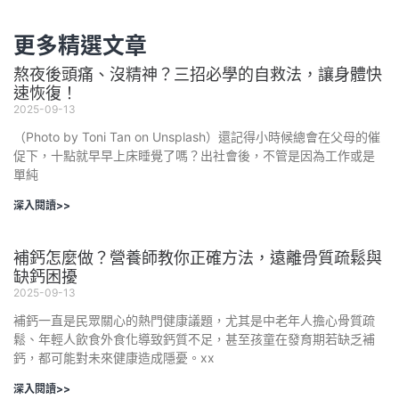
更多精選文章
熬夜後頭痛、沒精神？三招必學的自救法，讓身體快
速恢復！
2025-09-13
（Photo by Toni Tan on Unsplash）還記得小時候總會在父母的催
促下，十點就早早上床睡覺了嗎？出社會後，不管是因為工作或是
單純
深入閱讀>>
補鈣怎麼做？營養師教你正確方法，遠離骨質疏鬆與
缺鈣困擾
2025-09-13
補鈣一直是民眾關心的熱門健康議題，尤其是中老年人擔心骨質疏
鬆、年輕人飲食外食化導致鈣質不足，甚至孩童在發育期若缺乏補
鈣，都可能對未來健康造成隱憂。xx
深入閱讀>>