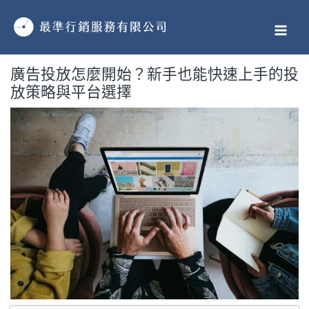
跳
MAI
至
MEN
主
要
廣告投放怎麼開始？新手也能快速上手的投
內
放策略與平台選擇
容