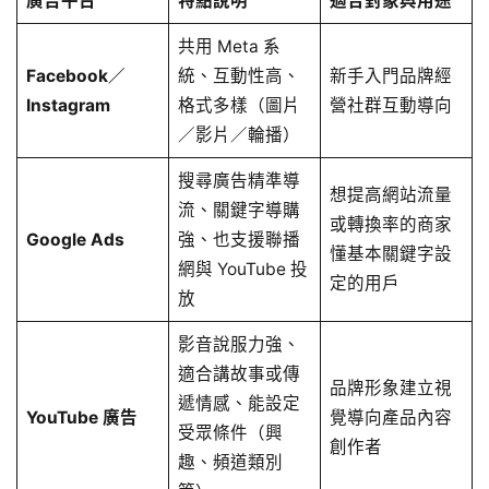
廣告平台
特點說明
適合對象與用途
共用 Meta 系
Facebook／
統、互動性高、
新手入門品牌經
Instagram
格式多樣（圖片
營社群互動導向
／影片／輪播）
搜尋廣告精準導
想提高網站流量
流、關鍵字導購
或轉換率的商家
Google Ads
強、也支援聯播
懂基本關鍵字設
網與 YouTube 投
定的用戶
放
影音說服力強、
適合講故事或傳
品牌形象建立視
遞情感、能設定
YouTube 廣告
覺導向產品內容
受眾條件（興
創作者
趣、頻道類別