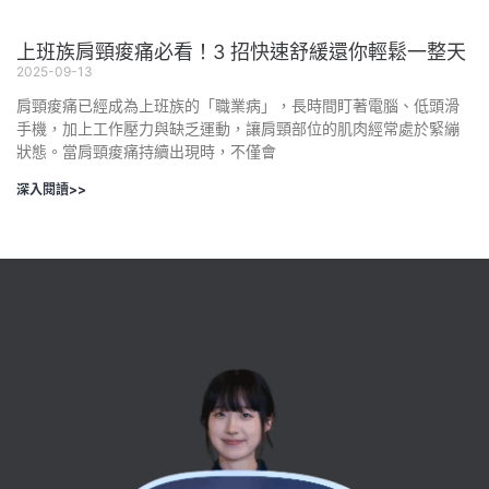
上班族肩頸痠痛必看！3 招快速舒緩還你輕鬆一整天
2025-09-13
肩頸痠痛已經成為上班族的「職業病」，長時間盯著電腦、低頭滑
手機，加上工作壓力與缺乏運動，讓肩頸部位的肌肉經常處於緊繃
狀態。當肩頸痠痛持續出現時，不僅會
深入閱讀>>