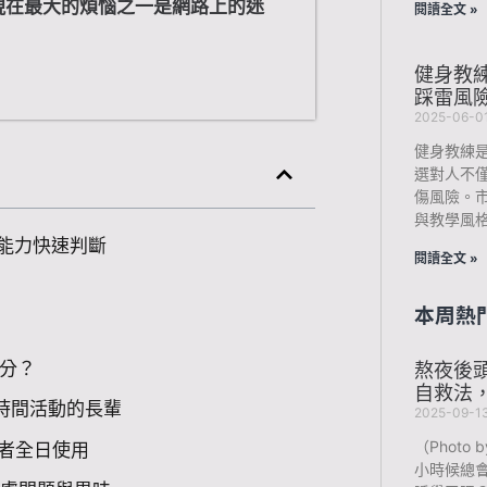
現在最大的煩惱之一是網路上的迷
閱讀全文 »
健身教
踩雷風
2025-06-0
健身教練
選對人不
傷風險。
與教學風
能力快速判斷
閱讀全文 »
本周熱
分？
熬夜後
自救法
時間活動的長輩
2025-09-1
（Photo b
者全日使用
小時候總