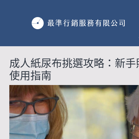
跳
至
主
要
內
容
成人紙尿布挑選攻略：新手
使用指南