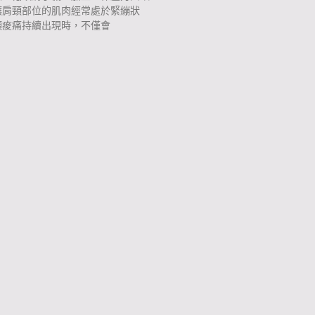
讓肩頸部位的肌肉經常處於緊繃狀
頸痠痛持續出現時，不僅會