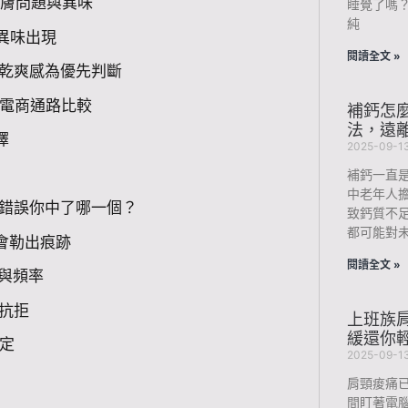
膚問題與異味
睡覺了嗎
純
異味出現
閱讀全文 »
乾爽感為優先判斷
電商通路比較
補鈣怎
法，遠
擇
2025-09-1
補鈣一直
中老年人
用錯誤你中了哪一個？
致鈣質不
都可能對未
會勒出痕跡
閱讀全文 »
與頻率
抗拒
上班族肩
緩還你
定
2025-09-1
肩頸痠痛
間盯著電