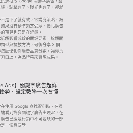
試過投放 Google 關鍵字廣告，結
堆錢，點擊有了、曝光也有了，卻就
？
告不是下了就有效，它講究策略、結
。如果沒有精準鎖定受眾、優化廣告
多的預算也只是在燒錢。
你拆解影響成效的關鍵要素，瞭解關
類型與投放方法，最後分享 3 個
你怎麼優化你廣告品質分數，讓你真
在刀口上，為品牌帶來實際成果。
gle Ads】關鍵字廣告超詳
大優勢、設定教學一次看懂
2
在使用 Google 查找資料時，在搜
上端看到許多關鍵字廣告出現呢？在
，廣告已經是行銷中不可或缺的一部
你是一個想要學