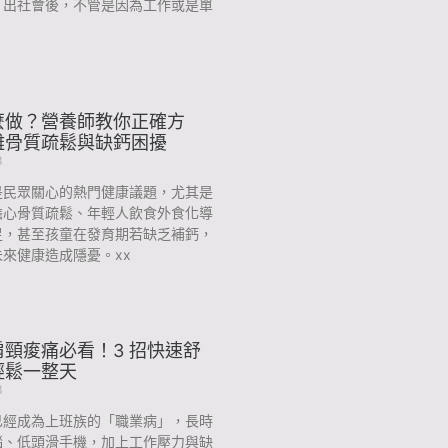
？出社會後，不管是因為工作或是單
麼做？營養師教你正確方
離骨質疏鬆與缺鈣困擾
3
是民眾關心的熱門健康議題，尤其是
擔心骨質疏鬆、年輕人飲食外食化導
足，甚至孩童在發育期若缺乏補鈣，
來健康造成隱憂。xx
頸痠痛必看！3 招快速舒
輕鬆一整天
3
已經成為上班族的「職業病」，長時
腦、低頭滑手機，加上工作壓力與缺