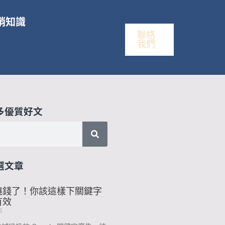
銷知識
聯絡
我們
多優質好文
選文章
燒錢了！你該這樣下關鍵字
有效
6