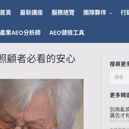
首頁
最新講座
服務總覽
團隊夥伴
行
產業AEO分析師
AEO健檢工具
照顧者必看的安心
搜尋更
搜
尋
更多精
別再亂
廣告才
2025-05-0