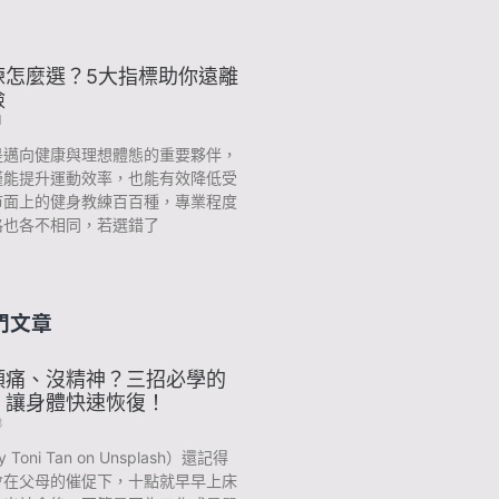
練怎麼選？5大指標助你遠離
險
1
是邁向健康與理想體態的重要夥伴，
僅能提升運動效率，也能有效降低受
市面上的健身教練百百種，專業程度
格也各不相同，若選錯了
門文章
頭痛、沒精神？三招必學的
，讓身體快速恢復！
3
y Toni Tan on Unsplash）還記得
會在父母的催促下，十點就早早上床