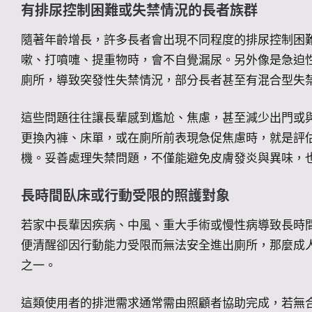
有排尿控制困難或失禁情況的長者族群
隨著年齡增長，許多長者會出現不同程度的排尿控制困
嗽、打噴嚏、提重物時，會不自覺漏尿。另外像是急迫
廁所，導致突發性失禁情況，部分長者甚至有混合型失
這些問題往往讓長輩感到尷尬、焦慮，甚至減少出門或
更換內褲、床單，或在廁所前表現急促焦慮時，就是評
機。妥善處理失禁問題，不僅能避免皮膚發炎與異味，
長時間臥床或行動受限的照護對象
若家中長輩因疾病、中風、重大手術或慢性病導致長時
便清醒卻因行動能力受限而無法安全進出廁所，那麼成
之一。
這類使用者的排泄需求通常需由照顧者協助完成，若無