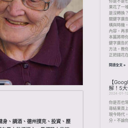
你是不是也
果花了一
是沒轉換
關鍵字廣
構與時機
內容，再
本篇將帶
鍵字廣告的
方法，教
正把錢花
閱讀全文 »
【Goo
解！5
2024-01-1
你是否也常
尋結果頁
現今時代
分。不論
從健身、調酒、德州撲克、投資、歷