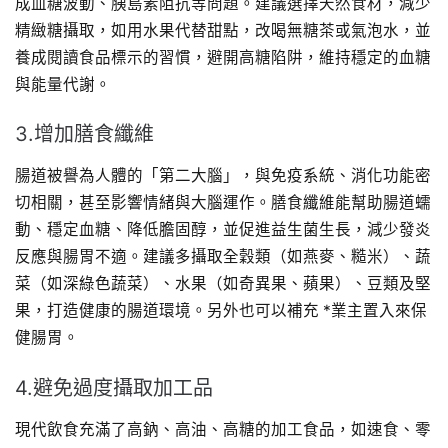
成血糖波動、胰島素阻抗等問題。建議選擇天然食材，減少
精緻糖攝取，如用水果代替甜點，改喝無糖茶或氣泡水，並
養成閱讀食品標示的習慣，避開高糖陷阱，維持穩定的血糖
與能量代謝。
3.增加膳食纖維
腸道被譽為人體的「第二大腦」，與免疫系統、消化功能密
切相關，甚至影響情緒與大腦運作。膳食纖維能幫助腸道蠕
動、穩定血糖、降低膽固醇，並促進益生菌生長，減少發炎
反應與腸胃不適。建議多攝取全穀類（如燕麥、糙米）、蔬
菜（如深綠色蔬菜）、水果（如奇異果、蘋果）、豆類及堅
果，打造健康的腸道環境。另外也可以補充 *業主置入來保
健腸胃。
4.避免過度攝取加工品
現代飲食充滿了高鈉、高油、高糖的加工食品，如速食、零