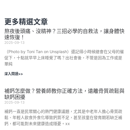
更多精選文章
熬夜後頭痛、沒精神？三招必學的自救法，讓身體快
速恢復！
2025-09-13
（Photo by Toni Tan on Unsplash）還記得小時候總會在父母的催
促下，十點就早早上床睡覺了嗎？出社會後，不管是因為工作或是
單純
深入閱讀>>
補鈣怎麼做？營養師教你正確方法，遠離骨質疏鬆與
缺鈣困擾
2025-09-13
補鈣一直是民眾關心的熱門健康議題，尤其是中老年人擔心骨質疏
鬆、年輕人飲食外食化導致鈣質不足，甚至孩童在發育期若缺乏補
鈣，都可能對未來健康造成隱憂。xx