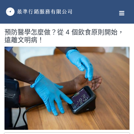
跳
MAI
至
MEN
主
要
預防醫學怎麼做？從 4 個飲食原則開始，
內
遠離文明病！
容