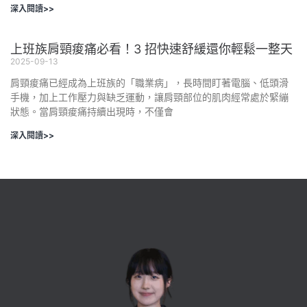
深入閱讀>>
上班族肩頸痠痛必看！3 招快速舒緩還你輕鬆一整天
2025-09-13
肩頸痠痛已經成為上班族的「職業病」，長時間盯著電腦、低頭滑
手機，加上工作壓力與缺乏運動，讓肩頸部位的肌肉經常處於緊繃
狀態。當肩頸痠痛持續出現時，不僅會
深入閱讀>>