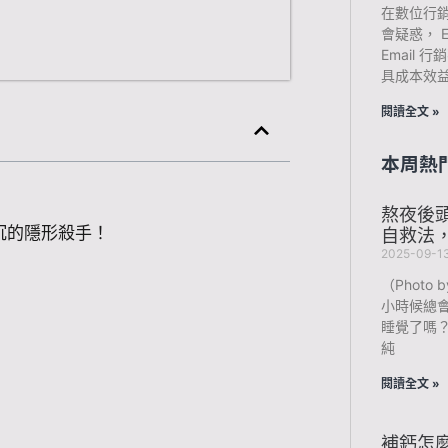
在數位行
會疑惑， 
Email
具成本效
閱讀全文 »
本周熱
熬夜後
沉的隱形殺手！
自救法
2025-09-1
（Photo b
小時候總
睡覺了嗎
純
閱讀全文 »
補鈣怎