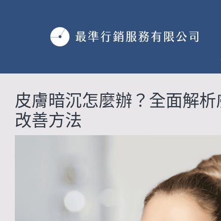
跳
至
主
要
內
容
皮膚暗沉怎麼辦？全面解析
改善方法