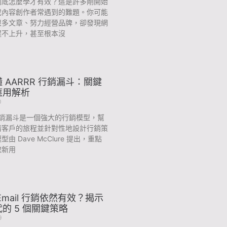
到底怎麼學才有效？這是許多剛開始
或內容創作者常遇到的難題。你可能
很多文章、努力經營品牌，卻發現網
遲不上升，甚至根本沒
 AARRR 行銷漏斗：關鍵
應用解析
0
 行銷漏斗是一個強大的行銷模型，幫
清客戶的旅程並針對性地設計行銷策
由 Dave McClure 提出，重點
取新用
Email 行銷依然有效？揭示
的 5 個關鍵策略
9