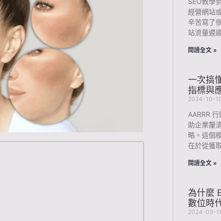
SEO教學
經營網站
辛苦寫了
站流量遲
閱讀全文 »
一次搞懂
指標與
2024-10-1
AARRR
助企業釐
略。這個模型
在於從獲
閱讀全文 »
為什麼 
數位時代
2024-09-1