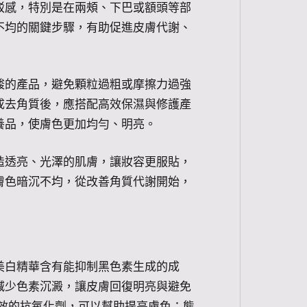
駁感，特別是在兩頰、下巴或額頭等部
不均的關鍵步驟，有助促進皮膚代謝、
酸的產品，避免顆粒過粗或摩擦力過強
成去角質後，應搭配高效保濕與修護產
養品，使膚色更加均勻、明亮。
造透亮、光澤的肌膚，讓妝容更服貼，
膚色暗沉不均，從改善角質代謝開始，
美白精華含有能抑制黑色素生成的成
減少色素沉澱，讓皮膚回復明亮與避免
強效的抗氧化劑，可以幫助提亮膚色；熊