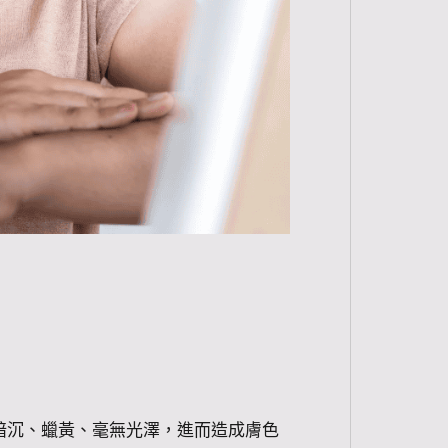
暗沉、蠟黃、毫無光澤，進而造成膚色