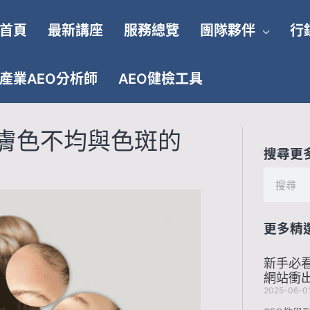
首頁
最新講座
服務總覽
團隊夥伴
行
產業AEO分析師
AEO健檢工具
膚色不均與色斑的
搜尋更
搜
尋
更多精
新手必看
網站衝出
2025-06-0