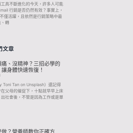
銷工具不斷進化的今天，許多人可能
Email 行銷是否仍然有效？事實上，
 行銷不僅活躍，且依然是行銷策略中最
益、轉
門文章
頭痛、沒精神？三招必學的
，讓身體快速恢復！
3
y Toni Tan on Unsplash）還記得
會在父母的催促下，十點就早早上床
？出社會後，不管是因為工作或是單
麼做？營養師教你正確方