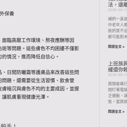
法，遠
2025-09-1
外保養
補鈣一直
中老年人
致鈣質不
都可能對未
、面臨高壓工作環境、熬夜應酬等因
閱讀全文 »
色斑等問題。這些膚色不均困擾不僅影
勻的情況，進而降低自信心。
上班族肩
緩還你
品、日間防曬霜等護膚品來改善這些問
2025-09-1
的問題，還需要從生活習慣、飲食營
肩頸痠痛
皮膚暗沉與膚色不均的主要成因，並提
間盯著電
乏運動，
，讓肌膚重現健康光澤。
態。當肩
閱讀全文 »
形殺手！