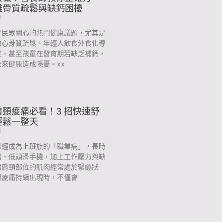
離骨質疏鬆與缺鈣困擾
3
是民眾關心的熱門健康議題，尤其是
擔心骨質疏鬆、年輕人飲食外食化導
足，甚至孩童在發育期若缺乏補鈣，
來健康造成隱憂。xx
頸痠痛必看！3 招快速舒
輕鬆一整天
3
已經成為上班族的「職業病」，長時
腦、低頭滑手機，加上工作壓力與缺
讓肩頸部位的肌肉經常處於緊繃狀
頸痠痛持續出現時，不僅會