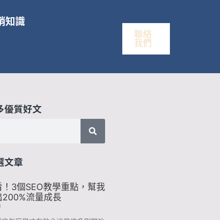
銷知識
聯絡
我們
多優質好文
選文章
！3個SEO教學重點，幫我
200%流量成長
1