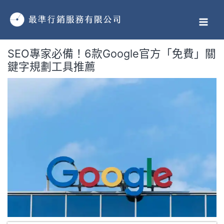
跳
MAI
至
MEN
主
要
SEO專家必備！6款Google官方「免費」關
內
鍵字規劃工具推薦
容