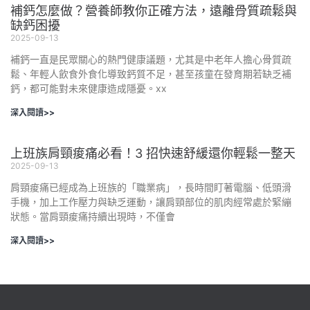
補鈣怎麼做？營養師教你正確方法，遠離骨質疏鬆與
缺鈣困擾
2025-09-13
補鈣一直是民眾關心的熱門健康議題，尤其是中老年人擔心骨質疏
鬆、年輕人飲食外食化導致鈣質不足，甚至孩童在發育期若缺乏補
鈣，都可能對未來健康造成隱憂。xx
深入閱讀>>
上班族肩頸痠痛必看！3 招快速舒緩還你輕鬆一整天
2025-09-13
肩頸痠痛已經成為上班族的「職業病」，長時間盯著電腦、低頭滑
手機，加上工作壓力與缺乏運動，讓肩頸部位的肌肉經常處於緊繃
狀態。當肩頸痠痛持續出現時，不僅會
深入閱讀>>