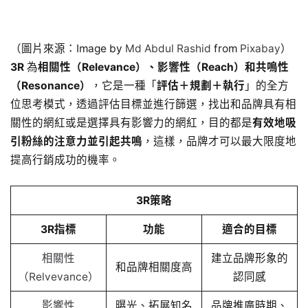
（圖片來源：Image by
Md Abdul Rashid
from
Pixabay
）
3R
為
相關性（Relevance）、影響性（Reach）和共鳴性
（Resonance）
，它是一種「
評估＋規劃＋執行
」的全方
位思考模式，透過評估目標並進行篩選，找出和品牌具有相
關性的網紅或是選擇具有影響力的網紅，目的都是
有效地吸
引粉絲的注意力並引起共鳴
，這樣，品牌才可以最大限度地
提高行銷成功的機率。
3R策略
3R指標
功能
適合的目標
相關性
建立品牌形象的
和品牌相關度高
（Relvevance）
認同感
影響性
曝光、拓展知名
品牌推廣時期、