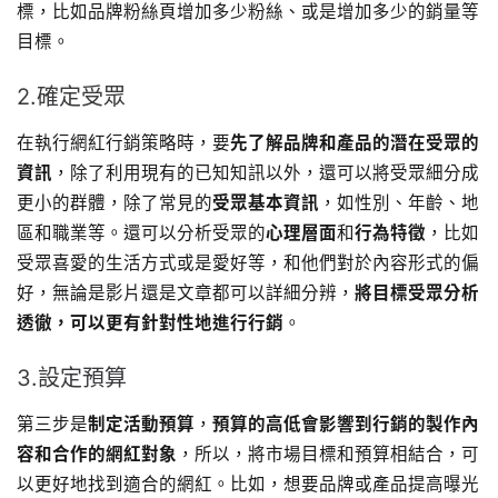
標，比如品牌粉絲頁增加多少粉絲、或是增加多少的銷量等
目標。
2.確定受眾
在執行網紅行銷策略時，要
先了解品牌和產品的潛在受眾的
資訊
，除了利用現有的已知知訊以外，還可以將受眾細分成
更小的群體，除了常見的
受眾基本資訊
，如性別、年齡、地
區和職業等。還可以分析受眾的
心理層面
和
行為特徵
，比如
受眾喜愛的生活方式或是愛好等，和他們對於內容形式的偏
好，無論是影片還是文章都可以詳細分辨，
將目標受眾分析
透徹，可以更有針對性地進行行銷
。
3.設定預算
第三步是
制定活動預算
，
預算的高低會影響到行銷的製作內
容和合作的網紅對象
，所以，將市場目標和預算相結合，可
以更好地找到適合的網紅。比如，想要品牌或產品提高曝光