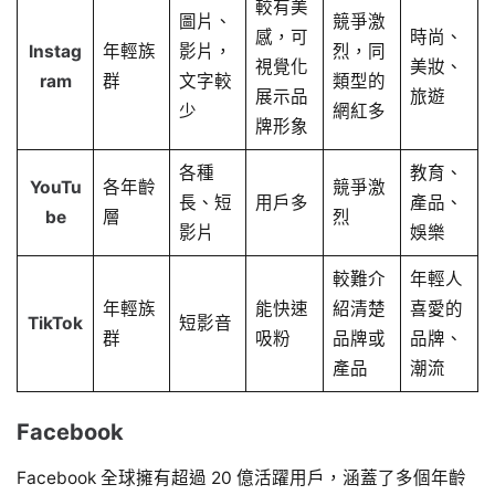
較有美
圖片、
競爭激
感，可
時尚、
Instag
年輕族
影片，
烈，同
視覺化
美妝、
ram
群
文字較
類型的
展示品
旅遊
少
網紅多
牌形象
各種
教育、
YouTu
各年齡
競爭激
長、短
用戶多
產品、
be
層
烈
影片
娛樂
較難介
年輕人
年輕族
能快速
紹清楚
喜愛的
TikTok
短影音
群
吸粉
品牌或
品牌、
產品
潮流
Facebook
Facebook 全球擁有超過 20 億活躍用戶，涵蓋了多個年齡