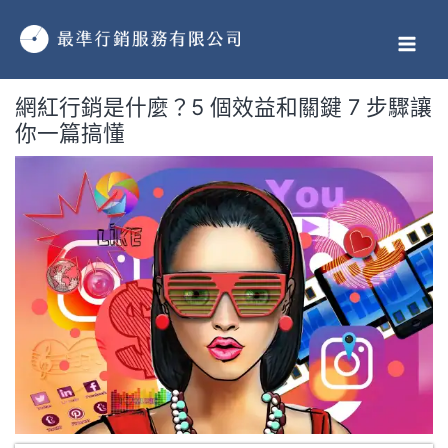
跳
MAI
至
MEN
主
要
網紅行銷是什麼？5 個效益和關鍵 7 步驟讓
內
你一篇搞懂
容