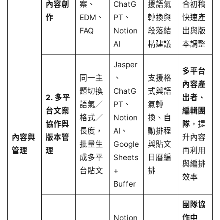
內容創
案、
ChatG
援語氣
合初稿
作
EDM、
PT、
轉換與
快速產
FAQ
Notion
段落結
出與版
AI
構建議
本調整
Jasper
多平台
同一主
、
支援格
內容產
題切換
ChatG
式與語
2. 多平
出者、
語氣／
PT、
氣轉
台文案
編輯團
格式／
Notion
換、自
協作與
隊
，提
長度，
AI、
動排程
內容與
版本管
升內容
批量生
Google
與貼文
管理
理
再利用
成多平
Sheets
日曆編
與編排
台貼文
+
排
效率
Buffer
團隊協
Notion
作中