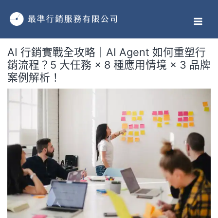
跳
MAI
至
MEN
主
要
AI 行銷實戰全攻略｜AI Agent 如何重塑行
內
銷流程？5 大任務 × 8 種應用情境 × 3 品牌
容
案例解析！