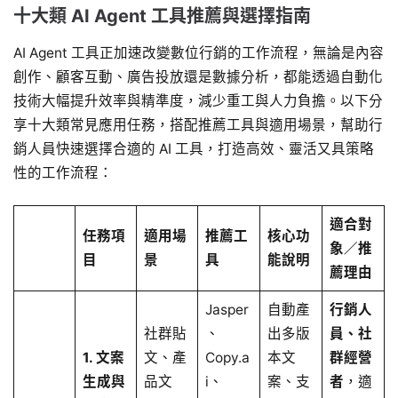
十大類 AI Agent 工具推薦與選擇指南
AI Agent 工具正加速改變數位行銷的工作流程，無論是內容
創作、顧客互動、廣告投放還是數據分析，都能透過自動化
技術大幅提升效率與精準度，減少重工與人力負擔。以下分
享十大類常見應用任務，搭配推薦工具與適用場景，幫助行
銷人員快速選擇合適的 AI 工具，打造高效、靈活又具策略
性的工作流程：
適合對
任務項
適用場
推薦工
核心功
象／推
目
景
具
能說明
薦理由
Jasper
自動產
行銷人
社群貼
、
出多版
員、社
1. 文案
文、產
Copy.a
本文
群經營
生成與
品文
i、
案、支
者
，適