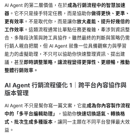
AI Agent 的第二層價值，在於
成為行銷流程中的智慧加速
器
。它不只是接手特定任務，而是協助你
做得更快、更準、
更有效率
。不是取代你，而是讓你
放大產能、提升好幾倍的
工作效率
。這類流程通常比單點任務更複雜，牽涉到資訊整
合、多階段決策與跨工具協作。雖然最終的判斷與策略仍需
行銷人親自把關，但 AI Agent 就像一位具備觀察力與學習
能力的虛擬助理，不只可以協助你快速整理資訊、提出建
議，甚至
即時調整策略，讓流程變得更彈性、更順暢，推動
整體行銷效率。
AI Agent 行銷流程優化 1｜跨平台內容協作與
版本管理
AI Agent 不只是幫你寫一篇文案，它能
成為你內容製作流程
中的「多平台編輯助理」
，協助你
快速切換語氣、轉換格
式、批次生成多種版本
，讓同一主題在不同平台發揮最大效
益。