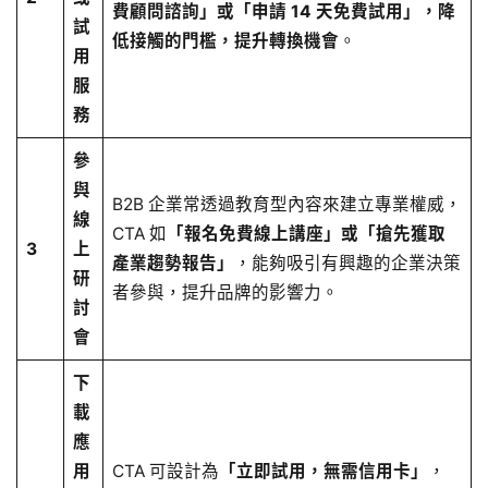
費顧問諮詢」或「申請 14 天免費試用」，降
試
低接觸的門檻，提升轉換機會
。
用
服
務
參
與
B2B 企業常透過教育型內容來建立專業權威，
線
CTA 如
「報名免費線上講座」或「搶先獲取
3
上
產業趨勢報告」
，能夠吸引有興趣的企業決策
研
者參與，提升品牌的影響力。
討
會
下
載
應
用
CTA 可設計為
「立即試用，無需信用卡」
，