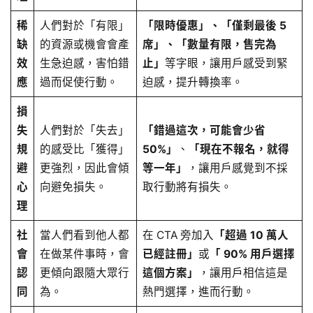
稀
人們對於「有限」
「限時優惠」、「僅剩最後 5
缺
的資源或機會會產
席」、「數量有限，售完為
效
生急迫感，害怕錯
止」
等字眼，讓用戶感受到緊
應
過而促使行動。
迫感，提升轉換率。
損
失
人們對於「失去」
「錯過這次，可能會少省
規
的感受比「獲得」
50%」
、
「現在不報名，就得
避
更強烈，因此會傾
等一年」
，讓用戶感覺到不採
心
向避免損失。
取行動將有損失。
理
社
當人們看到他人都
在 CTA 旁加入
「超過 10 萬人
會
在做某件事時，會
已經註冊」
或
「 90% 用戶選擇
認
更傾向跟隨大眾行
這個方案」
，讓用戶相信這是
同
為。
熱門選擇，進而行動。