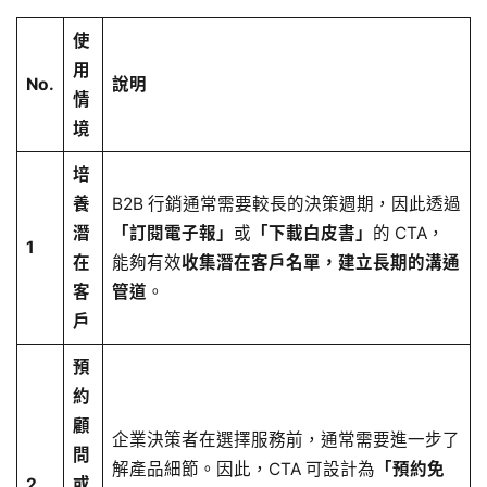
使
用
No.
說明
情
境
培
養
B2B 行銷通常需要較長的決策週期，因此透過
潛
「訂閱電子報」
或
「下載白皮書」
的 CTA，
1
在
能夠有效
收集潛在客戶名單，建立長期的溝通
客
管道
。
戶
預
約
顧
企業決策者在選擇服務前，通常需要進一步了
問
解產品細節。因此，CTA 可設計為
「預約免
2
或