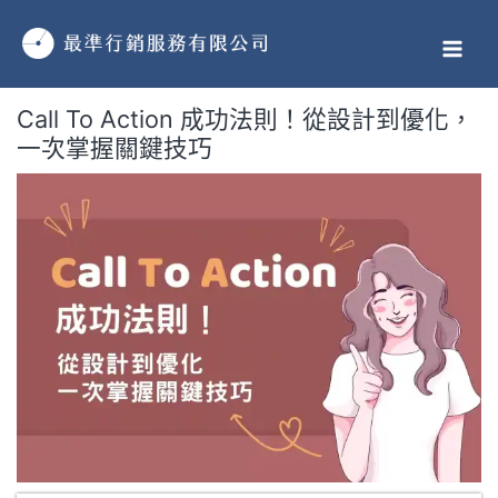
跳
MAI
至
MEN
主
要
Call To Action 成功法則！從設計到優化，
內
一次掌握關鍵技巧
容