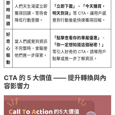
即
人們天生渴望立即
「立即下載」、「今天購買，
時
獲得回饋，等待會
明天到貨」
等 CTA，讓用戶感
回
降低行動意願。
覺到行動後能快速獲得回報。
饋
好
「點擊查看你的專屬優惠」
、
奇
當人們感覺到資訊
「你一定想知道這個秘密！」
心
不完整時，會驅使
等引人好奇的 CTA，誘導用戶
驅
他們進一步探索。
點擊或進一步了解資訊。
動
CTA 的 5 大價值 —— 提升轉換與內
容影響力