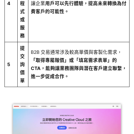
4
程
讓企業
用戶可以先行體驗，提高未來轉換為付
式
費客戶的可能性。
或
服
務
提
B2B 交易通常涉及較高單價與客製化需求，
交
「取得專屬報價」或「填寫需求表單」的
5
詢
CTA，能夠讓業務團隊與潛在客戶建立聯繫，
價
進一步促成合作。
單