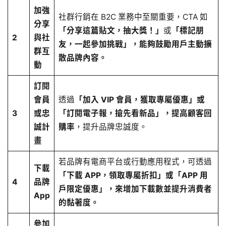
加強
社群行銷在 B2C 業務中至關重要，CTA 如
分享
「分享這篇貼文，抽大獎！」
或
「標記朋
2
與社
友，一起參加挑戰」，能夠鼓勵用戶主動擴
群互
散品牌內容。
動
訂閱
會員
透過
「加入 VIP 會員，獲取專屬優惠」或
3
或忠
「訂閱電子報，搶先看新品」，提高顧客回
誠計
購率
，提升品牌忠誠度。
畫
若品牌有電商平台或行動應用程式，可透過
下載
「下載 APP，領取專屬折扣」或「APP 用
4
品牌
戶限定優惠」，來增加下載數並提升消費者
App
的黏著度。
參加