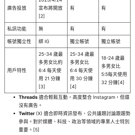
廣告投放
宣布將開放
有
有
[2]
私訊功能
無
有
有
帳號獨立性
綁 IG
獨立帳號
獨立帳號
25-34 歲最
25-34 歲最
18-24 歲最
多男女比約
多男女比
多男女比
用戶特性
6:4 每天使
6:4 每天使
5:5每天使用
用 21 分鐘
用 30 分鐘
32 分鐘[4]
[3]
[4]
Threads
適合輕鬆互動，高度整合 Instagram，但還
沒有廣告。
Twitter
(X) 適合即時資訊發布、公共議題討論跟趨勢
參與。對於媒體、科技、政治等領域的專業人士特別
重要。[5]