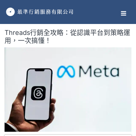
跳
MAI
至
MEN
主
要
Threads行銷全攻略：從認識平台到策略運
內
用，一次搞懂！
容