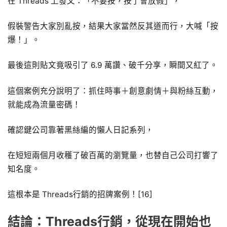
在 Threads 上發文：「不要按，按了會放假」，
假裝警告大家別亂按，結果大家當然反其道而行，大喊「按
爆！」。
最後這則貼文竟吸引了 6.9 萬讚、破千分享，瞬間又紅了。
這個案例充分說明了：抓住時事＋創意劇情＋與粉絲互動，
就能成為流量密碼！
確認鍵公司靠著黑絲編的懶人日記系列，
在短短兩個月收穫了破百萬的瀏覽量，也替自己公司打響了
知名度。
這根本是 Threads行銷的招牌案例！[16]
結論：Threads行銷，從現在開始也