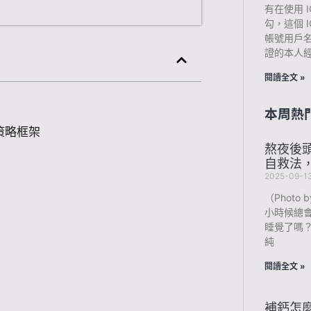
有在使用 I
勾，這個 
帳號用戶
證的本人
閱讀全文 »
本周熱
策略框架
熬夜後
自救法
2025-09-1
）
（Photo b
）
小時候總
睡覺了嗎
純
閱讀全文 »
補鈣怎