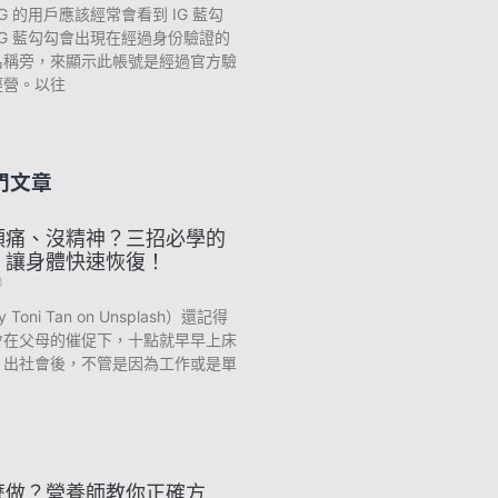
G 的用戶應該經常會看到 IG 藍勾
IG 藍勾勾會出現在經過身份驗證的
名稱旁，來顯示此帳號是經過官方驗
經營。以往
門文章
頭痛、沒精神？三招必學的
，讓身體快速恢復！
3
y Toni Tan on Unsplash）還記得
會在父母的催促下，十點就早早上床
？出社會後，不管是因為工作或是單
麼做？營養師教你正確方