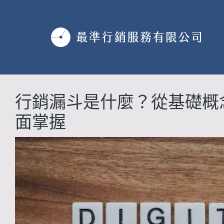
跳
至
主
要
內
容
行銷漏斗是什麼？從基礎概
面掌握