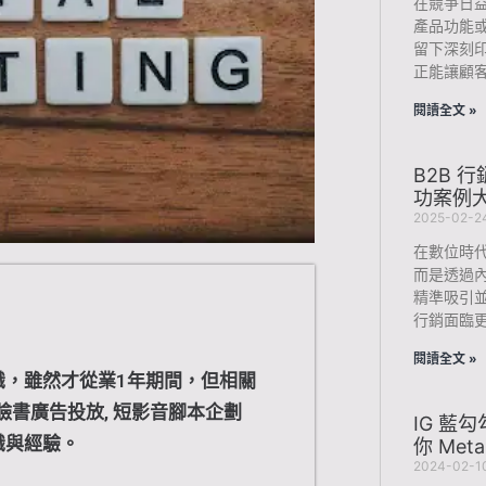
在競爭日
產品功能
留下深刻
正能讓顧
閱讀全文 »
B2B 
功案例
2025-02-2
在數位時代
而是透過內
精準吸引並
行銷面臨
閱讀全文 »
識，雖然才從業1年期間，但相關
 臉書廣告投放, 短影音腳本企劃
IG 藍
識與經驗。
你 Me
2024-02-1