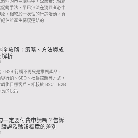
益激烈的市場環境中，企業若只倚賴
或促銷手法，早已無法在消費者心中
印象。相較於一次性的行銷活動，真
客記住並產生情感連結的
行銷全攻略：策略、方法與成
大解析
4
，B2B 行銷不再只是推廣產品，
容行銷、SEO、社群媒體等方式，
轉化目標客戶。相較於 B2C，B2B
更長的決策
勾勾一定要付費申請嗎？告訴
ta 驗證及驗證標章的差別
0