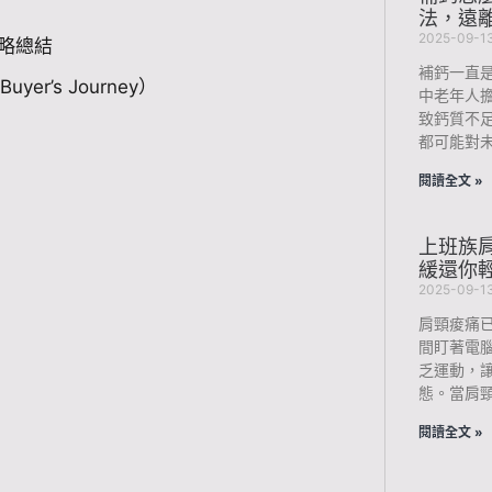
法，遠
2025-09-1
略總結
補鈣一直
’s Journey）
中老年人
致鈣質不
都可能對未
閱讀全文 »
上班族肩
緩還你
2025-09-1
肩頸痠痛
間盯著電
乏運動，
態。當肩
閱讀全文 »