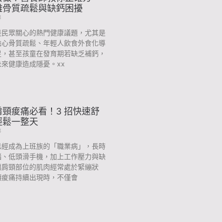
離骨質疏鬆與缺鈣困擾
3
是民眾關心的熱門健康議題，尤其是
擔心骨質疏鬆、年輕人飲食外食化導
足，甚至孩童在發育期若缺乏補鈣，
來健康造成隱憂。xx
頸痠痛必看！3 招快速舒
輕鬆一整天
3
已經成為上班族的「職業病」，長時
腦、低頭滑手機，加上工作壓力與缺
讓肩頸部位的肌肉經常處於緊繃狀
頸痠痛持續出現時，不僅會