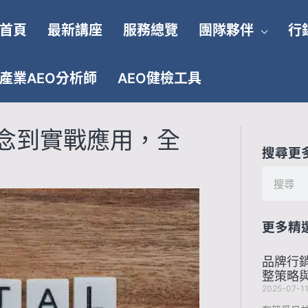
首頁
最新講座
服務總覽
團隊夥伴
行
產業AEO分析師
AEO健檢工具
念到實戰應用，全
搜尋更
搜
尋
更多精
品牌行
整策略
2025-07-1