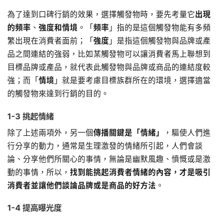
為了達到口碑行銷的效果，選擇觸發物時，要先考量它
出現
的頻率
、
強度和情境
。「
頻率
」指的是這個觸發物能有多頻
繁出現在消費者面前；「
強度
」是指這個觸發物與品牌或產
品之間連結的強弱，比如某觸發物可以讓消費者馬上聯想到
目標品牌或產品，就代表此觸發物與品牌或商品的連結度較
強；而「
情境
」就是要考慮目標族群所在的環境，選擇適當
的觸發物來達到行銷的目的。
1-3 挑起情緒
除了上述兩項外，另一個
傳播關鍵是「情緒」
，驅使人們進
行分享的動力，通常是生理激發的情緒所引起，人們會談
論、分享他們所關心的事情，無論是幽默風趣、憤慨或是激
動的事情，所以，
找到能挑起消費者情緒的內容，才是吸引
消費者並讓他們談論品牌或是商品的好方法
。
1-4 提高曝光度