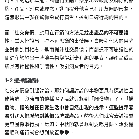
用人類的這項本能，讓他們主動且樂意地去跟朋友聊你的品
牌、產品、創意或理念，進而提升他自己在朋友圈的形象，
這無形當中就在幫你免費打廣告，達到口碑行銷的目的。
而「
社交身價
」應用在行銷的方法是
找出產品的不可思議
性
，當人們說出一些不可思議的事情時，會吸引他人的目光
並對他刮目相看，進而提升社交身價；而創造不可思議性的
關鍵在於想出一些讓事物變得新奇有趣的要素，讓產品或品
牌具有神秘性和爭議性，吸引消費者的目光。
1-2 選擇觸發器
社交身價會引起討論，那如何讓討論的事物更具有探討性且
能持續一段時間的傳播呢？這就要想到「觸發物」了，
「觸
發物」指的是在日常生活中會自然出現的提示，這些提示容
易引起人們聯想到某個品牌或產品
，然後人們就會去討論並
更容易採取行動，比如：中秋節就會想到要吃月餅、想要機
器順利運行就會想到放置乖乖。