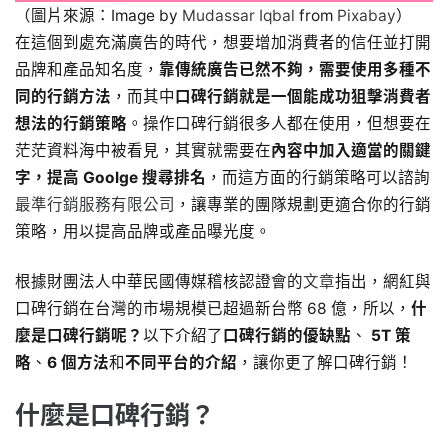
（圖片來源：Image by
Mudassar Iqbal
from
Pixabay
）
在這個到處充滿廣告的時代，想要增加消費者的信任並打開
品牌和產品知名度，
靠傳統廣告已然不夠，需要使用多種不
同的行銷方法
，而其中
口碑行銷就是一個能成功狙擊消費者
想法的行銷策略
。操作口碑行銷很多人都在使用，但想要在
茫茫資料海中被看見，其實就需要在
內容中加入適當的關鍵
字，提高 Goolge 搜尋排名
，而這方面的行銷策略可以諮詢
最準行銷服務有限公司
，讓專業的團隊規劃更適合你的行銷
策略，用以提高品牌或產品曝光度。
根據財團法人中華民國傳媒稽核認證會的
文章
指出，網紅與
口碑行銷在台灣的市場規模已超過新台幣 68 億，所以，
什
麼是口碑行銷呢？
以下介紹了
口碑行銷的優缺點
、
5T 策
略
、
6 個方法
和
不同平台的介紹
，讓你更了解口碑行銷！
什麼是口碑行銷？