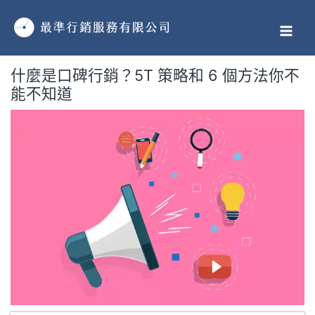
跳
MAI
至
MEN
主
要
什麼是口碑行銷？5T 策略和 6 個方法你不
內
能不知道
容