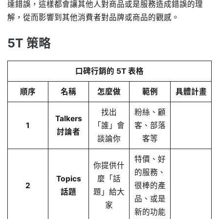
達錯誤，這樣都會讓其他人對商品或是服務造成錯誤的理
解，從而影響到其他消費者對品牌或商品的觀感。
5T 策略
口碑行銷的 5T 表格
順序
名稱
怎麼做
範例
具體計畫
找出
粉絲、顧
Talkers
1
「誰」會
客、部落
討論者
談論你
客等
特價、好
你提供什
的服務、
Topics
麼「話
2
很棒的產
話題
題」給大
品、或是
家
新的功能