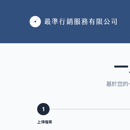
跳
至
主
要
內
容
一
基於您的
1
上傳檔案