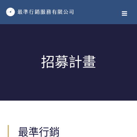
跳
MAI
至
MEN
主
要
內
容
招募計畫
最準行銷