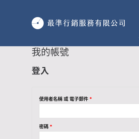
跳
至
主
要
內
容
我的帳號
必
必
填
填
登入
使用者名稱 或 電子郵件
*
密碼
*