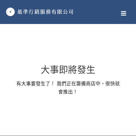
跳
MAI
至
MEN
主
要
內
容
大事即將發生
有大事要發生了！ 我們正在籌備商店中，很快就
會推出！