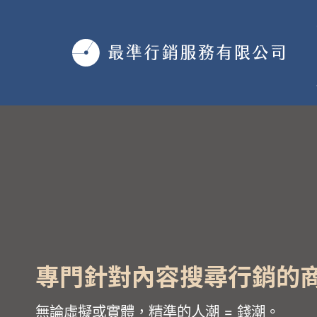
跳
至
主
要
內
容
專門針對內容搜尋行銷的
無論虛擬或實體，精準的人潮 = 錢潮。